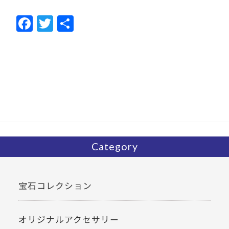
F
T
共
ac
w
有
e
itt
b
er
o
o
k
Category
宝石コレクション
オリジナルアクセサリー