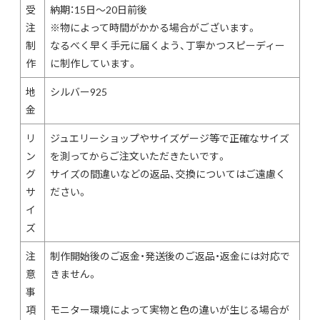
受
納期：15日〜20日前後
注
※物によって時間がかかる場合がございます。
制
なるべく早く手元に届くよう、丁寧かつスピーディー
作
に制作しています。
地
シルバー925
金
リ
ジュエリーショップやサイズゲージ等で正確なサイズ
ン
を測ってからご注文いただきたいです。
グ
サイズの間違いなどの返品、交換についてはご遠慮く
サ
ださい。
イ
ズ
注
制作開始後のご返金・発送後のご返品・返金には対応で
意
きません。
事
項
モニター環境によって実物と色の違いが生じる場合が