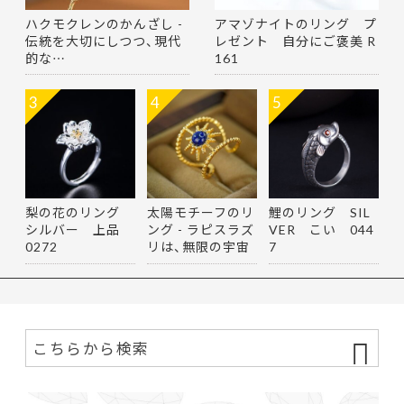
ハクモクレンのかんざし -
アマゾナイトのリング プ
伝統を大切にしつつ、現代
レゼント 自分にご褒美 R
的な…
161
3
4
5
梨の花のリング
太陽モチーフのリ
鯉のリング SIL
シルバー 上品
ング - ラピスラズ
VER こい 044
0272
リは、無限の宇宙
7
を思…