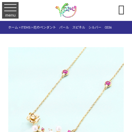

menu
ホーム
>
ITEMS
>
花のペンダント パール スピネル シルバー 0336