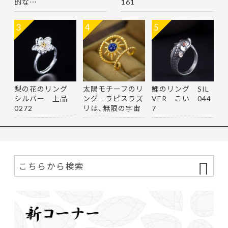
的な…
161
3
4
5
梨の花のリング
太陽モチーフのリ
鯉のリング SIL
シルバー 上品
ング - ラピスラズ
VER こい 044
0272
リは、無限の宇宙
7
を思…