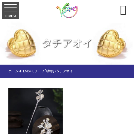

menu
タチアオイ
ホーム
>
ITEMS
>
モチーフ「植物」
>
タチアオイ