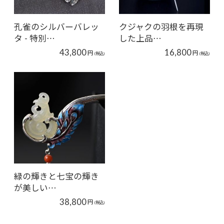
孔雀のシルバーバレッ
クジャクの羽根を再現
タ - 特別…
した上品…
43,800
16,800
円
円
(税込)
(税込)
緑の輝きと七宝の輝き
が美しい…
38,800
円
(税込)