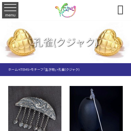

menu
孔雀(クジャク)
ホーム
>
ITEMS
>
モチーフ「生き物」
>
孔雀(クジャク)