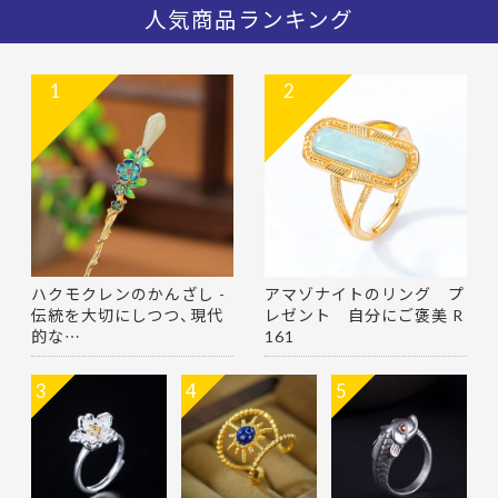
人気商品ランキング
1
2
ハクモクレンのかんざし -
アマゾナイトのリング プ
伝統を大切にしつつ、現代
レゼント 自分にご褒美 R
的な…
161
3
4
5