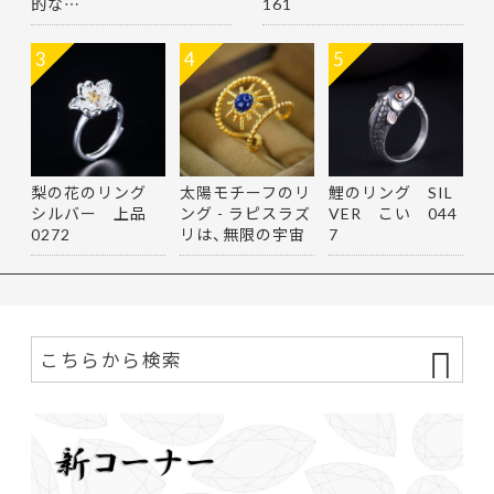
的な…
161
3
4
5
梨の花のリング
太陽モチーフのリ
鯉のリング SIL
シルバー 上品
ング - ラピスラズ
VER こい 044
0272
リは、無限の宇宙
7
を思…