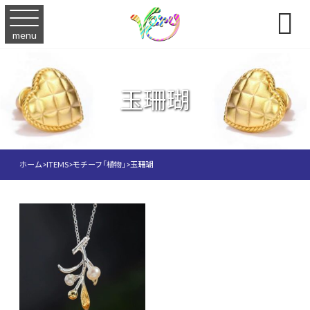

menu
玉珊瑚
ホーム
>
ITEMS
>
モチーフ「植物」
>
玉珊瑚