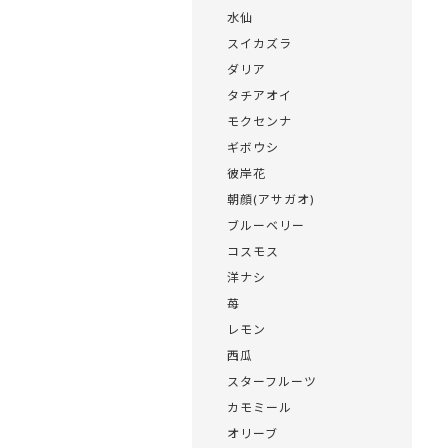
水仙
スイカズラ
ダリア
タチアオイ
モクセンナ
ギボウシ
彼岸花
朝顔(アサガオ)
ブルーベリー
コスモス
洋ナシ
苺
レモン
西瓜
スターフルーツ
カモミール
オリーブ