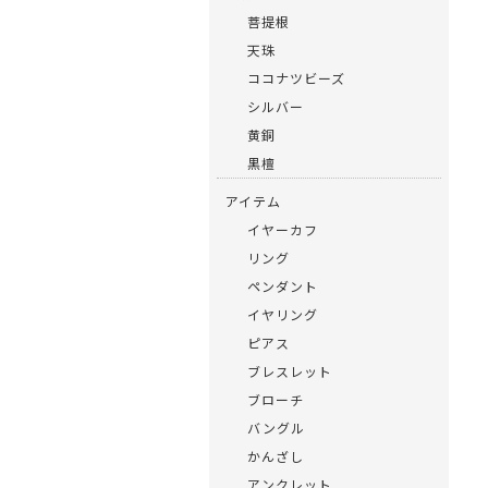
菩提根
天珠
ココナツビーズ
シルバー
黄銅
黒檀
アイテム
イヤーカフ
リング
ペンダント
イヤリング
ピアス
ブレスレット
ブローチ
バングル
かんざし
アンクレット