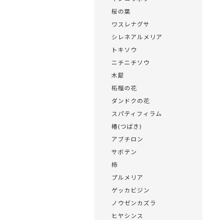
桜の葉
ワスレナグサ
シレネアルメリア
トキソウ
ニチニチソウ
木犀
柘榴の花
ダンドクの花
スパティフィラム
椿(つばき)
アブチロン
サボテン
柿
プルメリア
ゲッカビジン
ノウゼンカズラ
ヒヤシンス