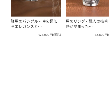
駿馬のバングル - 時を超え
馬のリング - 職人の技
るエレガンスと…
熱が詰まった…
128,000
円
(税込)
16,800
円