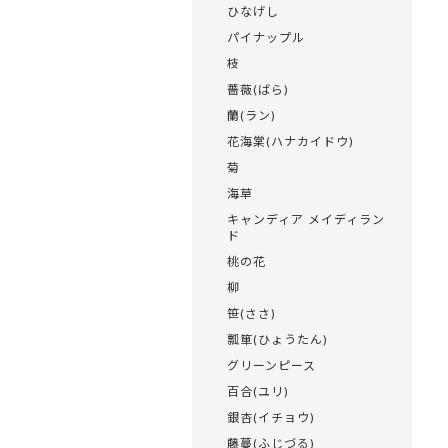
ひなげし
パイナップル
枝
薔薇(ばら)
蘭(ラン)
花海棠(ハナカイドウ)
菊
海草
キャンディア メイディラン
ド
桃の花
柳
笹(ささ)
瓢箪(ひょうたん)
グリーンピース
百合(ユリ)
銀杏(イチョウ)
藤蔓(ふじづる)