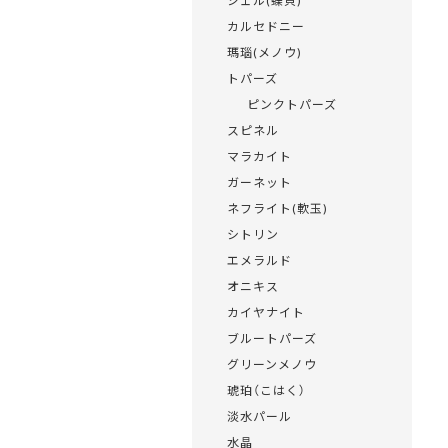
シェル(蝶貝)
カルセドニー
瑪瑙(メノウ)
トパーズ
ピンクトパーズ
スピネル
マラカイト
ガーネット
ネフライト(軟玉)
シトリン
エメラルド
オニキス
カイヤナイト
ブルートパーズ
グリーンメノウ
琥珀（こはく）
淡水パール
水晶